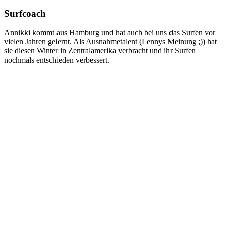
Surfcoach
Annikki kommt aus Hamburg und hat auch bei uns das Surfen vor
vielen Jahren gelernt. Als Ausnahmetalent (Lennys Meinung ;)) hat
sie diesen Winter in Zentralamerika verbracht und ihr Surfen
nochmals entschieden verbessert.
Ausgezeichnet
Basierend auf
19 Bewertungen
Alice Katt
28. September, 2023
Die Einheit mit Lenni hat uns unglaublich viel Spaß gemacht. Er ist
ein super Coach - von der Theorie bis Praxis und wir haben uns zu
jeder Zeit sicher mit ihm im Wasser gefühlt.
Kirsten Brieden
5. August, 2023
Super kompetent und super nett 😊
Anny D
29. Juli, 2023
Sehr nette Coaches, die die ganze Zeit mit im Wasser stehen und